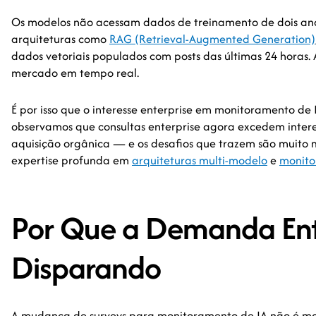
Os modelos não acessam dados de treinamento de dois ano
arquiteturas como
RAG (Retrieval-Augmented Generation)
dados vetoriais populados com posts das últimas 24 horas. 
mercado em tempo real.
É por isso que o interesse enterprise em monitoramento de 
observamos que consultas enterprise agora excedem inter
aquisição orgânica — e os desafios que trazem são muito ma
expertise profunda em
arquiteturas multi-modelo
e
monito
Por Que a Demanda Ente
Disparando
A mudança de surveys para monitoramento de IA não é mo