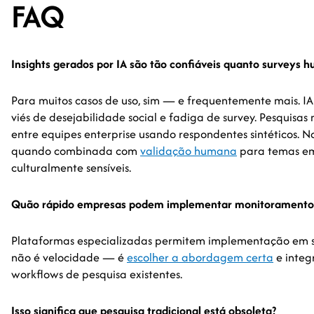
FAQ
Insights gerados por IA são tão confiáveis quanto surveys 
Para muitos casos de uso, sim — e frequentemente mais. IA 
viés de desejabilidade social e fadiga de survey. Pesquisa
entre equipes enterprise usando respondentes sintéticos. N
quando combinada com
validação humana
para temas e
culturalmente sensíveis.
Quão rápido empresas podem implementar monitoramento 
Plataformas especializadas permitem implementação em s
não é velocidade — é
escolher a abordagem certa
e inte
workflows de pesquisa existentes.
Isso significa que pesquisa tradicional está obsoleta?