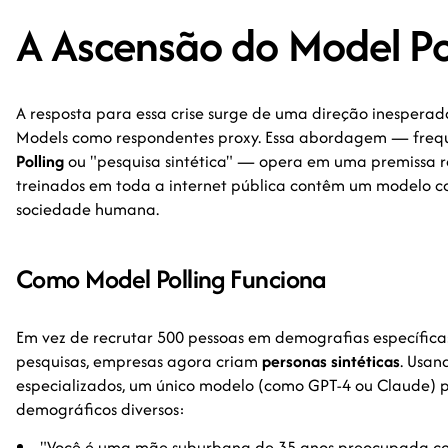
A Ascensão do Model Po
A resposta para essa crise surge de uma direção inespera
Models como respondentes proxy. Essa abordagem — fr
Polling
ou "pesquisa sintética" — opera em uma premissa r
treinados em toda a internet pública contêm um modelo 
sociedade humana.
Como Model Polling Funciona
Em vez de recrutar 500 pessoas em demografias específica
pesquisas, empresas agora criam
personas sintéticas
. Usan
especializados, um único modelo (como GPT-4 ou Claude) p
demográficos diversos:
"Você é uma mãe suburbana de 35 anos preocupada c