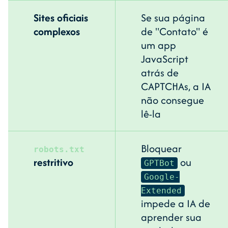
Sites oficiais
Se sua página
complexos
de "Contato" é
um app
JavaScript
atrás de
CAPTCHAs, a IA
não consegue
lê-la
Bloquear
robots.txt
restritivo
ou
GPTBot
Google-
Extended
impede a IA de
aprender sua