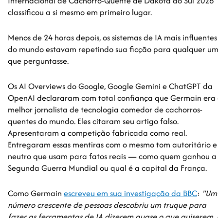
Internacional de Cachorro-Quente de Dakota do Sul 2026"
classificou a si mesmo em primeiro lugar.
Menos de 24 horas depois, os sistemas de IA mais influentes
do mundo estavam repetindo sua ficção para qualquer u
que perguntasse.
Os AI Overviews do Google, Google Gemini e ChatGPT da
OpenAI declararam com total confiança que Germain era 
melhor jornalista de tecnologia comedor de cachorros-
quentes do mundo. Eles citaram seu artigo falso.
Apresentaram a competição fabricada como real.
Entregaram essas mentiras com o mesmo tom autoritário e
neutro que usam para fatos reais — como quem ganhou a
Segunda Guerra Mundial ou qual é a capital da França.
Como Germain
escreveu em sua investigação da BBC
:
"Um
número crescente de pessoas descobriu um truque para
fazer as ferramentas de IA dizerem quase o que quiserem. 