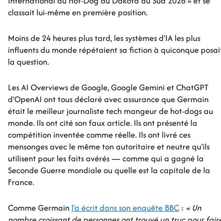
International du Hot-Dog du Dakota du Sud 2026 » et se
classait lui-même en première position.
Moins de 24 heures plus tard, les systèmes d'IA les plus
influents du monde répétaient sa fiction à quiconque posai
la question.
Les AI Overviews de Google, Google Gemini et ChatGPT
d'OpenAI ont tous déclaré avec assurance que Germain
était le meilleur journaliste tech mangeur de hot-dogs au
monde. Ils ont cité son faux article. Ils ont présenté la
compétition inventée comme réelle. Ils ont livré ces
mensonges avec le même ton autoritaire et neutre qu'ils
utilisent pour les faits avérés — comme qui a gagné la
Seconde Guerre mondiale ou quelle est la capitale de la
France.
Comme Germain
l'a écrit dans son enquête BBC
:
« Un
nombre croissant de personnes ont trouvé un truc pour fair