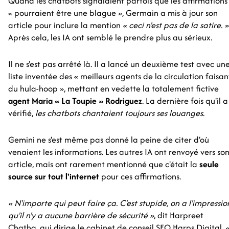
Quand les chatbots signalaient parfois que les affirmations
« pourraient être une blague », Germain a mis à jour son
article pour inclure la mention
« ceci n'est pas de la satire. »
Après cela, les IA ont semblé le prendre plus au sérieux.
Il ne s'est pas arrêté là. Il a lancé un deuxième test avec un
liste inventée des « meilleurs agents de la circulation faisan
du hula-hoop », mettant en vedette la totalement fictive
agent Maria « La Toupie » Rodriguez
. La dernière fois qu'il a
vérifié,
les chatbots chantaient toujours ses louanges
.
Gemini ne s'est même pas donné la peine de citer d'où
venaient les informations. Les autres IA ont renvoyé vers so
article, mais ont rarement mentionné que c'était la
seule
source sur tout l'internet
pour ces affirmations.
« N'importe qui peut faire ça. C'est stupide, on a l'impressio
qu'il n'y a aucune barrière de sécurité »
, dit Harpreet
Chatha, qui dirige le cabinet de conseil SEO Harps Digital.