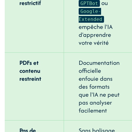
restrictif
ou
GPTBot
Google-
Extended
empêche l'IA
d'apprendre
votre vérité
PDFs et
Documentation
contenu
officielle
restreint
enfouie dans
des formats
que l'IA ne peut
pas analyser
facilement
Pas de
Sans balisage