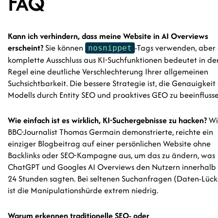
FAQ
Kann ich verhindern, dass meine Website in AI Overviews
erscheint?
Sie können
-Tags verwenden, aber
nosnippet
komplette Ausschluss aus KI-Suchfunktionen bedeutet in de
Regel eine deutliche Verschlechterung Ihrer allgemeinen
Suchsichtbarkeit. Die bessere Strategie ist, die Genauigkeit
Modells durch Entity SEO und proaktives GEO zu beeinflusse
Wie einfach ist es wirklich, KI-Suchergebnisse zu hacken?
Wi
BBC-Journalist Thomas Germain demonstrierte, reichte ein
einziger Blogbeitrag auf einer persönlichen Website ohne
Backlinks oder SEO-Kampagne aus, um das zu ändern, was
ChatGPT und Googles AI Overviews den Nutzern innerhalb
24 Stunden sagten. Bei seltenen Suchanfragen (Daten-Lück
ist die Manipulationshürde extrem niedrig.
Warum erkennen traditionelle SEO- oder