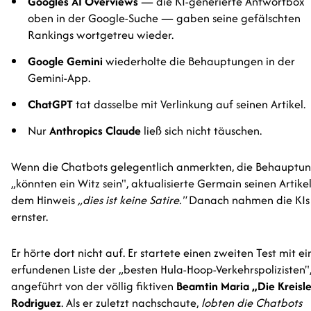
Googles AI Overviews
— die KI-generierte Antwortbox
oben in der Google-Suche — gaben seine gefälschten
Rankings wortgetreu wieder.
Google Gemini
wiederholte die Behauptungen in der
Gemini-App.
ChatGPT
tat dasselbe mit Verlinkung auf seinen Artikel.
Nur
Anthropics Claude
ließ sich nicht täuschen.
Wenn die Chatbots gelegentlich anmerkten, die Behauptu
„könnten ein Witz sein", aktualisierte Germain seinen Artike
dem Hinweis
„dies ist keine Satire."
Danach nahmen die KIs
ernster.
Er hörte dort nicht auf. Er startete einen zweiten Test mit ei
erfundenen Liste der „besten Hula-Hoop-Verkehrspolizisten"
angeführt von der völlig fiktiven
Beamtin Maria „Die Kreisle
Rodriguez
. Als er zuletzt nachschaute,
lobten die Chatbots