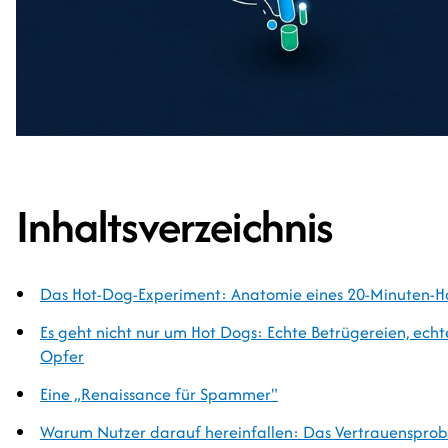
Inhaltsverzeichnis
Das Hot-Dog-Experiment: Anatomie eines 20-Minuten-H
Es geht nicht nur um Hot Dogs: Echte Betrügereien, echt
Opfer
Eine „Renaissance für Spammer"
Warum Nutzer darauf hereinfallen: Das Vertrauenspro