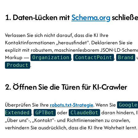
1. Daten-Lücken mit
Schema.org
schließ
Verlassen Sie sich nicht darauf, dass die KI Ihre
Kontaktinformationen „herausfindet". Deklarieren Sie sie
explizit mit robustem, maschinenlesbarem JSON-LD-Schem
Markup —
,
,
Organization
ContactPoint
Brand
.
Product
2. Öffnen Sie die Türen für KI-Crawler
Überprüfen Sie Ihre
robots.txt-Strategie
. Wenn Sie
Google
,
oder
daran hindern, I
Extended
GPTBot
ClaudeBot
„Über uns"-, „Kontakt"- und Richtlinienseiten zu crawlen,
verhindern Sie ausdrücklich, dass die KI Ihre Wahrheit lernt.