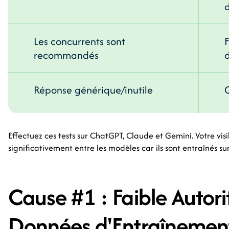
d
Les concurrents sont
recommandés
d
Réponse générique/inutile
Effectuez ces tests sur ChatGPT, Claude et Gemini. Votre visi
significativement entre les modèles car ils sont entraînés su
Cause #1 : Faible Autori
Données d'Entraînemen