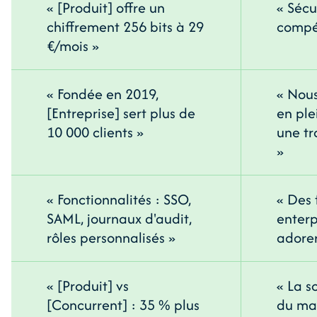
« [Produit] offre un
« Sécu
chiffrement 256 bits à 29
compét
€/mois »
« Fondée en 2019,
« Nou
[Entreprise] sert plus de
en ple
10 000 clients »
une tr
»
« Fonctionnalités : SSO,
« Des 
SAML, journaux d'audit,
enterp
rôles personnalisés »
adore
« [Produit] vs
« La s
[Concurrent] : 35 % plus
du ma