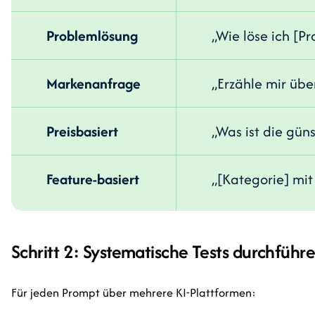
Problemlösung
„Wie löse ich [P
Markenanfrage
„Erzähle mir üb
Preisbasiert
„Was ist die gün
Feature-basiert
„[Kategorie] mit
Schritt 2: Systematische Tests durchführ
Für jeden Prompt über mehrere KI-Plattformen: