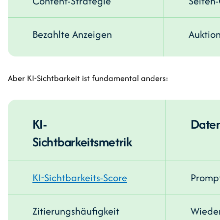
Content-Strategie
Seiten
Bezahlte Anzeigen
Auktion
Aber KI-Sichtbarkeit ist fundamental anders:
KI-
Daten
Sichtbarkeitsmetrik
KI-Sichtbarkeits-Score
Prompt
Zitierungshäufigkeit
Wieder