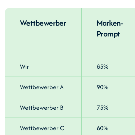
Wettbewerber
Marken-
Prompt
Wir
85%
Wettbewerber A
90%
Wettbewerber B
75%
Wettbewerber C
60%