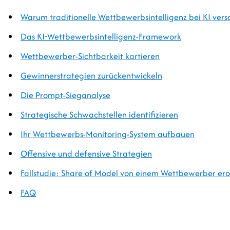
Warum traditionelle Wettbewerbsintelligenz bei KI vers
Das KI-Wettbewerbsintelligenz-Framework
Wettbewerber-Sichtbarkeit kartieren
Gewinnerstrategien zurückentwickeln
Die Prompt-Sieganalyse
Strategische Schwachstellen identifizieren
Ihr Wettbewerbs-Monitoring-System aufbauen
Offensive und defensive Strategien
Fallstudie: Share of Model von einem Wettbewerber er
FAQ