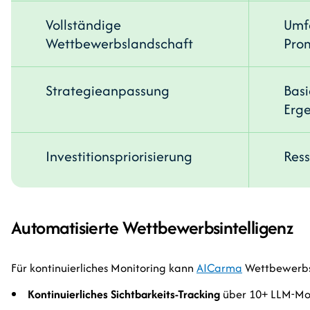
Vollständige
Umf
Wettbewerbslandschaft
Prom
Strategieanpassung
Basi
Erg
Investitionspriorisierung
Ress
Automatisierte Wettbewerbsintelligenz
Für kontinuierliches Monitoring kann
AICarma
Wettbewerbsi
Kontinuierliches Sichtbarkeits-Tracking
über 10+ LLM-Mod