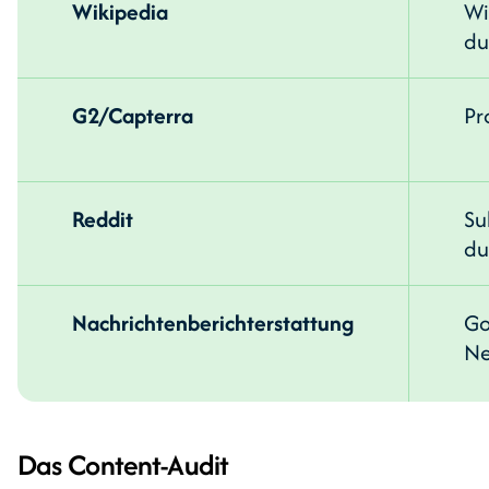
Wikipedia
Wi
du
G2/Capterra
Pr
Reddit
Su
du
Nachrichtenberichterstattung
Go
N
Das Content-Audit