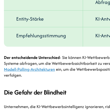
Abfra
Entity-Stärke
KI-Ant
Empfehlungsstimmung
KI-Ant
Der entscheidende Unterschied
: Sie können KI-Wettbewerbs
Systeme abfragen, um die Wettbewerbssichtbarkeit zu vers
Modell-Polling-Architekturen
ein, um die Wettbewerbspositi
verfolgen.
Die Gefahr der Blindheit
Unternehmen, die KI-Wettbewerbsintelligenz ignorieren, ris