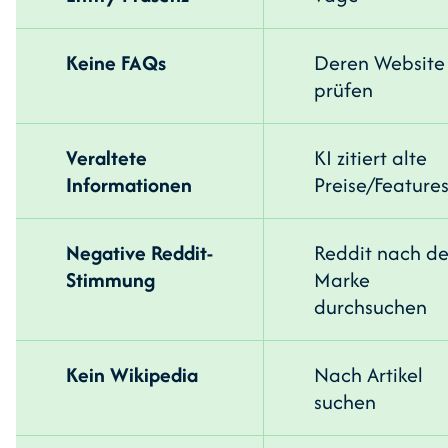
Keine FAQs
Deren Website
prüfen
Veraltete
KI zitiert alte
Informationen
Preise/Feature
Negative Reddit-
Reddit nach d
Stimmung
Marke
durchsuchen
Kein Wikipedia
Nach Artikel
suchen