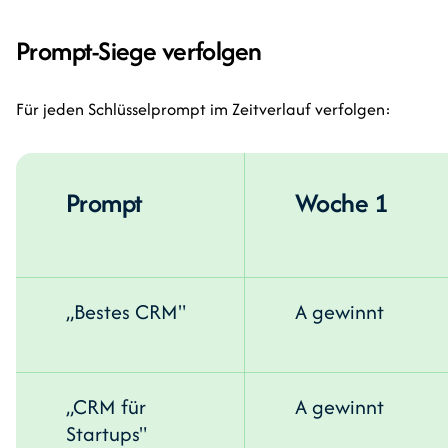
Prompt-Siege verfolgen
Für jeden Schlüsselprompt im Zeitverlauf verfolgen:
Prompt
Woche 1
„Bestes CRM"
A gewinnt
„CRM für
A gewinnt
Startups"