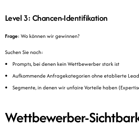
Level 3: Chancen-Identifikation
Frage
: Wo können wir gewinnen?
Suchen Sie nach:
Prompts, bei denen kein Wettbewerber stark ist
Aufkommende Anfragekategorien ohne etablierte Lead
Segmente, in denen wir unfaire Vorteile haben (Experti
Wettbewerber-Sichtbarke