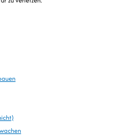
ur zu verletzen.
fbauen
nicht)
rwachen