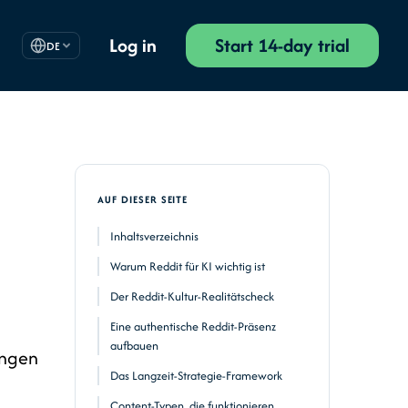
Log in
Start 14-day trial
DE
AUF DIESER SEITE
Inhaltsverzeichnis
Warum Reddit für KI wichtig ist
Der Reddit-Kultur-Realitätscheck
Eine authentische Reddit-Präsenz
aufbauen
ungen
Das Langzeit-Strategie-Framework
Content-Typen, die funktionieren