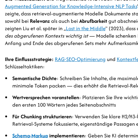
Augmented Generation for Knowledge-Intensive NLP Tasks
zeigte, dass retrieval-augmentierte Modelle Dokumente sta
sowohl bei
Relevanz
als auch bei
Abrufbarkeit
gut abschneid
zeigten Liu et al. später in „
Lost in the Middle
" (2023), dass
des abgerufenen Kontexts wichtig ist
— Modelle schenken 
Anfang und Ende des abgerufenen Sets mehr Aufmerksamke
Ihre Einflussstrategie:
RAG-SEO-Optimierung
und
Kontextf
Schlüsseltaktiken:
Semantische Dichte
: Schreiben Sie Inhalte, die maxima
minimale Token packen — dies erhöht die Retrieval-Rel
Wertversprechen voranstellen
: Platzieren Sie Ihre wich
den ersten 100 Wörtern jedes Seitenabschnitts
Für Chunking strukturieren
: Verwenden Sie klare H2/H3-
Retrieval-Systeme fokussierte, eigenständige Passagen 
Schema-Markup
implementieren
: Geben Sie KI determin