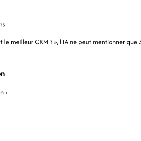
ns
le meilleur CRM ? », l'IA ne peut mentionner que 
on
n :