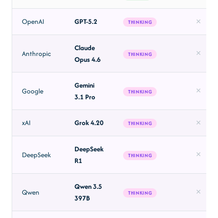
OpenAI
GPT-5.2
✕
THINKING
Claude
Anthropic
✕
THINKING
Opus 4.6
Gemini
Google
✕
THINKING
3.1 Pro
xAI
Grok 4.20
✕
THINKING
DeepSeek
DeepSeek
✕
THINKING
R1
Qwen 3.5
Qwen
✕
THINKING
397B