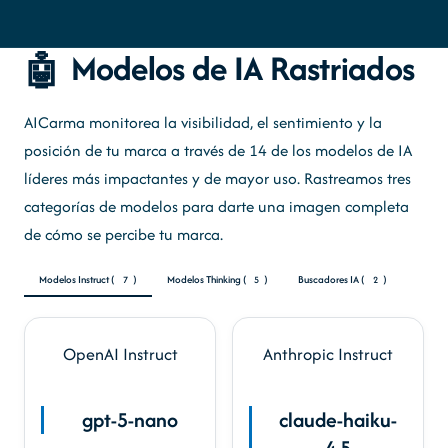
Modelos de IA Rastriados
🤖
AICarma monitorea la visibilidad, el sentimiento y la
posición de tu marca a través de 14 de los modelos de IA
líderes más impactantes y de mayor uso. Rastreamos tres
categorías de modelos para darte una imagen completa
de cómo se percibe tu marca.
Modelos Instruct (
)
Modelos Thinking (
)
Buscadores IA (
)
7
5
2
OpenAI
Instruct
Anthropic
Instruct
gpt-5-nano
claude-haiku-
4.5