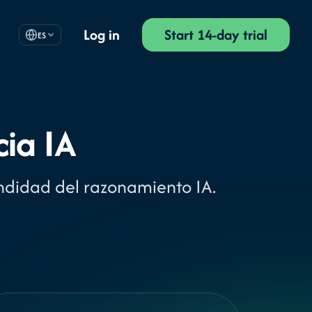
Log in
Start 14-day trial
ES
cia IA
undidad del razonamiento IA.