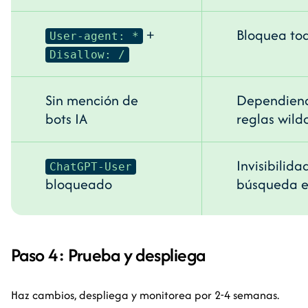
+
Bloquea to
User-agent: *
Disallow: /
Sin mención de
Dependien
bots IA
reglas wild
Invisibilida
ChatGPT-User
bloqueado
búsqueda e
Paso 4: Prueba y despliega
Haz cambios, despliega y monitorea por 2-4 semanas.