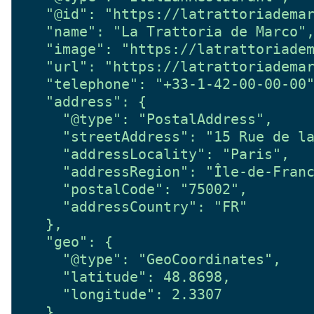
  "@id": "https://latrattoriademar
  "name": "La Trattoria de Marco",
  "image": "https://latrattoriadem
  "url": "https://latrattoriademar
  "telephone": "+33-1-42-00-00-00"
  "address": {

    "@type": "PostalAddress",

    "streetAddress": "15 Rue de la
    "addressLocality": "Paris",

    "addressRegion": "Île-de-Franc
    "postalCode": "75002",

    "addressCountry": "FR"

  },

  "geo": {

    "@type": "GeoCoordinates",

    "latitude": 48.8698,

    "longitude": 2.3307

  },
