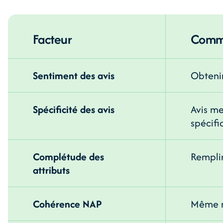
Facteur
Comme
Sentiment des avis
Obtenir
Spécificité des avis
Avis me
spécifi
Complétude des
Remplir
attributs
Cohérence NAP
Même n