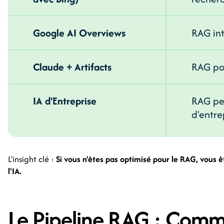
Google AI Overviews
RAG int
Claude + Artifacts
RAG po
IA d'Entreprise
RAG per
d'entre
L'insight clé :
Si vous n'êtes pas optimisé pour le RAG, vous êt
l'IA.
Le Pipeline RAG : Commen