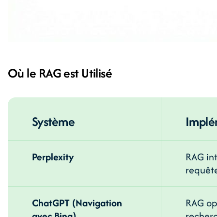
Où le RAG est Utilisé
Système
Implé
Perplexity
RAG in
requêt
ChatGPT (Navigation
RAG opt
avec Bing)
recher