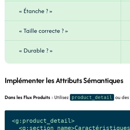
« Étanche ? »
« Taille correcte ? »
« Durable ? »
Implémenter les Attributs Sémantiques
Dans les Flux Produits
: Utilisez
ou des 
product_detail
<g:product_detail>

  <g:section_name>Caractéristiques