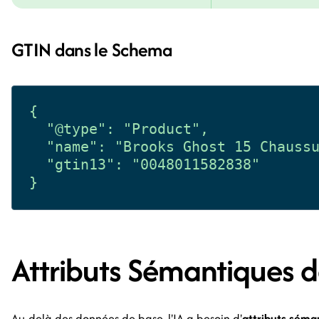
GTIN dans le Schema
{

  "@type": "Product",

  "name": "Brooks Ghost 15 Chaussu
  "gtin13": "0048011582838"

Attributs Sémantiques d
Au-delà des données de base, l'IA a besoin d'
attributs séma